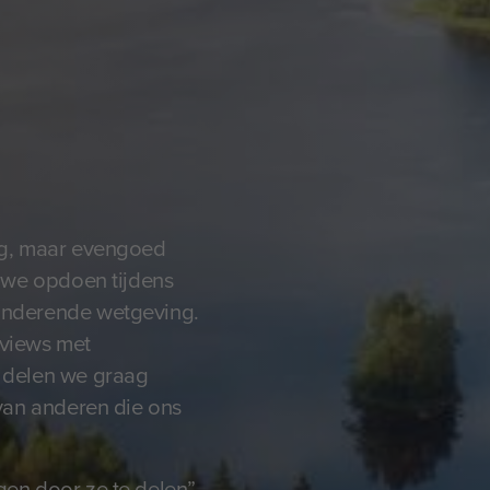
rug, maar evengoed
e we opdoen tijdens
randerende wetgeving.
rviews met
f delen we graag
 van anderen die ons
gen door ze te delen”