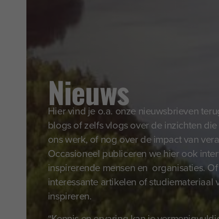
Nieuws
Hier vind je o.a. onze nieuwsbrieven te
blogs of zelfs vlogs over de inzichten di
ons werk, of nog over de impact van ve
Occasioneel publiceren we hier ook inte
inspirerende mensen en organisaties. O
interessante artikelen of studiemateriaal
inspireren.
“Kennis en ervaring kan je vermenigvuldi