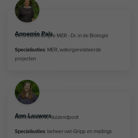
Annemie Pals
Verantwoordelijke MER - Dr. in de Biologie
Specialisaties
: MER, watergerelateerde
projecten
Ann Lauwers
Administratieve duizendpoot
Specialisaties
: beheer van Gripp en mailings