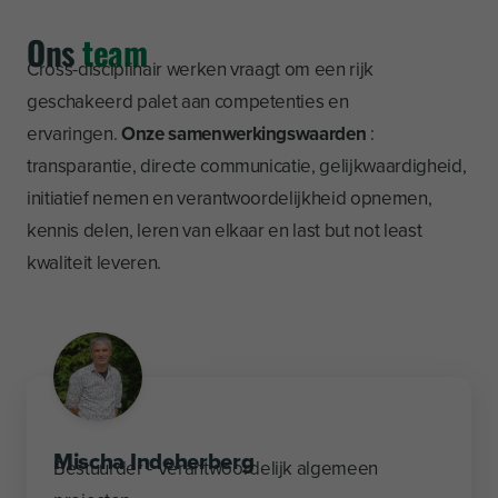
Ons
team
Cross-disciplinair werken vraagt ​​om een ​​rijk
geschakeerd palet aan competenties en
ervaringen.
Onze samenwerkingswaarden
:
transparantie, directe communicatie, gelijkwaardigheid,
initiatief nemen en verantwoordelijkheid opnemen,
kennis delen, leren van elkaar en last but not least
kwaliteit leveren.
Mischa Indeherberg
Bestuurder - Verantwoordelijk algemeen