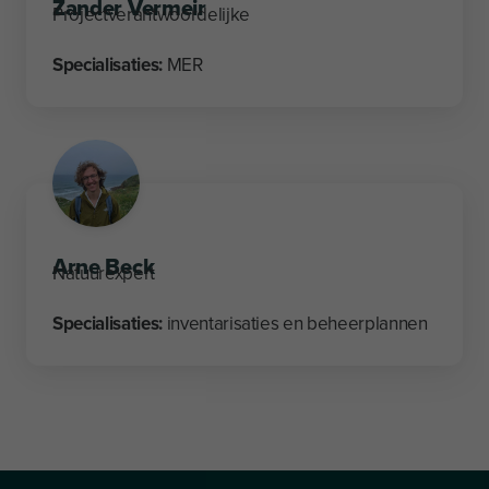
Zander Vermeir
Projectverantwoordelijke
Specialisaties:
MER
Arne Beck
Natuurexpert
Specialisaties:
inventarisaties en beheerplannen