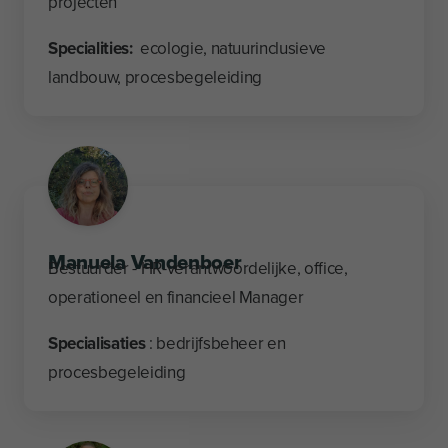
projecten
Specialities:
ecologie, natuurinclusieve
landbouw, procesbegeleiding
Manuela Vandenboer
Bestuurder - HR-verantwoordelijke, office,
operationeel en financieel Manager
Specialisaties
: bedrijfsbeheer en
procesbegeleiding