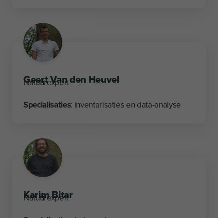
Geert Van den Heuvel
Natuurexpert
Specialisaties
: inventarisaties en data-analyse
Karim Bitar
Natuurexpert