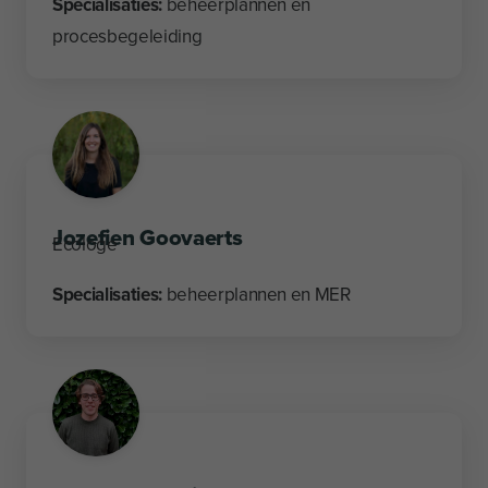
Specialisaties:
beheerplannen en
procesbegeleiding
Jozefien Goovaerts
Ecologe
Specialisaties:
beheerplannen en MER